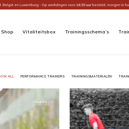
d, België en Luxemburg - Op werkdagen voor
16:30 uur
besteld, morgen in hu
Shop
Vitaliteitsbox
Trainingsschema’s
Trai
HOW ALL
PERFORMANCE TRAINERS
TRAININGSMATERIALEN
TRAI
TRAINEN