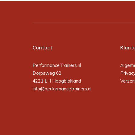
Contact
Klant
PerformanceTrainers.nl
Algem
Dorpsweg 62
Privac
4221 LH Hoogblokland
Verzen
info@performancetrainers.nl