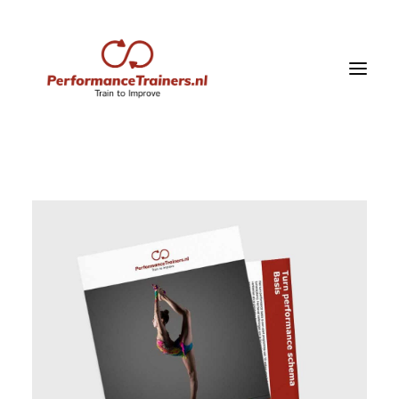
Heim
Geschäft
Vitalbox
Trainingspläne
Schulungsvideos
bloggen