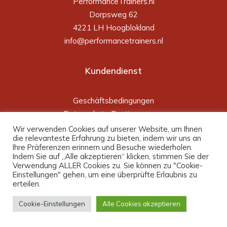
PerformanceTrainers.nl
Dorpsweg 62
4221 LH Hoogblokland
info@performancetrainers.nl
Kundendienst
Geschäftsbedingungen
Datenschutz-Bestimmungen
Versand- und Lieferbedingungen
Wir verwenden Cookies auf unserer Website, um Ihnen
die relevanteste Erfahrung zu bieten, indem wir uns an
Ihre Präferenzen erinnern und Besuche wiederholen.
Indem Sie auf „Alle akzeptieren“ klicken, stimmen Sie der
Speisekarte
Verwendung ALLER Cookies zu. Sie können zu "Cookie-
Einstellungen" gehen, um eine überprüfte Erlaubnis zu
erteilen.
Heim
Geschäft
Cookie-Einstellungen
Alle Cookies akzeptieren
Schulungsvideos
bloggen