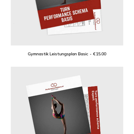
Kontakt
Suche
Gymnastik Leistungsplan Basic
€
15.00
Anmeldung Registrieren
IN DEN WARENKORB
Wagen