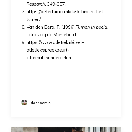
Research
, 349-357.
https://beterturnen.nl/clusk-binnen-het-
turnen/
Van den Berg, T. (1996).
Turnen in beeld
.
Uitgeverij de Vrieseborch
https://www.atletiek.nl/over-
atletiek/spreekbeurt-
informatie/onderdelen
door admin