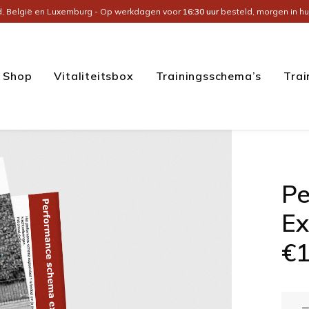
d, België en Luxemburg - Op werkdagen voor
16:30 uur
besteld, morgen in hu
Shop
Vitaliteitsbox
Trainingsschema’s
Trai
Pe
Ex
€
1
Perfo