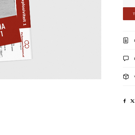
Sche
Explos
1
aanta