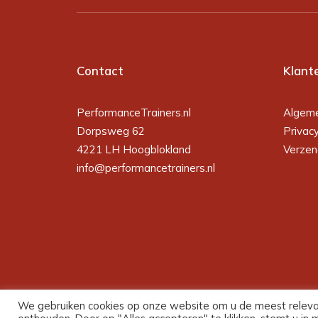
Contact
Klant
PerformanceTrainers.nl
Algem
Dorpsweg 62
Privac
4221 LH Hoogblokland
Verzen
info@performancetrainers.nl
We gebruiken cookies op onze website om u de meest releva