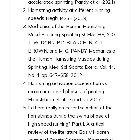
accelerated sprinting Pandy et al (2021)
Hamstring activity at different running
speeds Heghi MSSE (2019)
Mechanics of the Human Hamstring
Muscles during Sprinting SCHACHE, A. G.,
T. W. DORN, P.D. BLANCH, N. A. T.
BROWN, and M. G. PANDY. Mechanics of
the Human Hamstring Muscles during
Sprinting. Med. Sci. Sports Exerc., Vol. 44,
No. 4, pp. 647–658, 2012
Hamstring activation acceleration vs
maximum speed phases of printing
Higashihara et al. J sport sci 2017.
Is there really an eccentric action of the
hamstrings during the swing phase of
high speed running? Part I: A critical
review of the literature Bas v Hooren