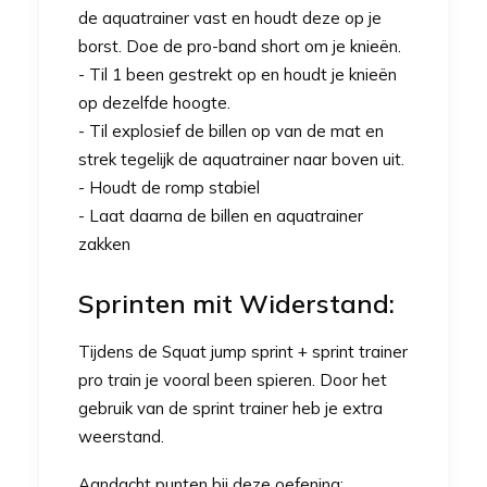
de aquatrainer vast en houdt deze op je
borst. Doe de
pro-band short
om je knieën.
- Til 1 been gestrekt op en houdt je knieën
op dezelfde hoogte.
- Til explosief de billen op van de mat en
strek tegelijk de aquatrainer naar boven uit.
- Houdt de romp stabiel
- Laat daarna de billen en aquatrainer
zakken
Sprinten mit Widerstand:
Tijdens de Squat jump sprint +
sprint trainer
pro train je vooral been spieren. Door het
gebruik van de
sprint trainer
heb je extra
weerstand.
Aandacht punten bij deze oefening: